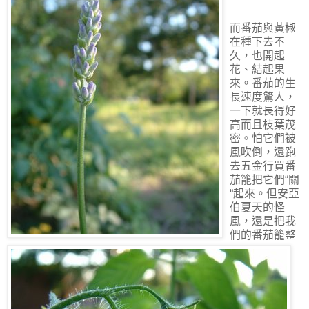
而番茄與黃椒
在種下去不
久，也開起
花、結起果
來。番茄的生
長速度驚人，
一下就長得好
高而且枝葉茂
密。怕它們被
風吹倒，還跑
去五金行買番
茄籠把它們“關
“起來。但安亞
伯夏天的怪
風，還是把我
們的番茄籠整