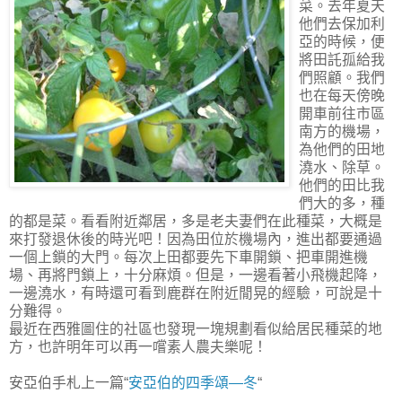
菜。去年夏天
他們去保加利
亞的時候，便
將田託孤給我
們照顧。我們
也在每天傍晚
開車前往市區
南方的機場，
為他們的田地
澆水、除草。
他們的田比我
們大的多，種
的都是菜。看看附近鄰居，多是老夫妻們在此種菜，大概是
來打發退休後的時光吧！因為田位於機場內，進出都要通過
一個上鎖的大門。每次上田都要先下車開鎖、把車開進機
場、再將門鎖上，十分麻煩。但是，一邊看著小飛機起降，
一邊澆水，有時還可看到鹿群在附近閒晃的經驗，可說是十
分難得。
最近在西雅圖住的社區也發現一塊規劃看似給居民種菜的地
方，也許明年可以再一嚐素人農夫樂呢！
安亞伯手札上一篇“
安亞伯的四季頌—冬
“