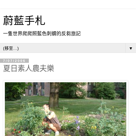
蔚藍手札
一隻世界爬爬照藍色刺蝟的反芻旅記
▼
7/07/2006
夏日素人農夫樂