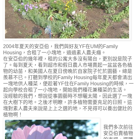
2004年夏天的安亞伯，我們與好友YF在UM的Family
Housing，合租了一小塊地，過過素人農夫癮。
在安亞伯的幾年裡，租的公寓大多沒有陽台，更別說是院子
了。每到夏天，看到超市和假日農人市場賣起一盆盆各色植
物的幼苗，和美國人在夏日傍晚於自家院子忙於園藝，總是
羨慕不已。打聽到學校的Family Housing每年夏天都會清出
一塊地供人種菜，便趁著YF住在Family Housing的時候，一
起向學校合租了一小塊地，開始我們種花兼種菜的生活。
沒經驗的我們，想說從事園藝時不想曬太陽，因此選了一塊
在大樹下的地。之後才明瞭，許多植物需要充足的日照。這
塊對素人農夫來說是上上之選的地，不見得可以養出健壯的
植物啊！
我們多次前往
安亞伯賣植物