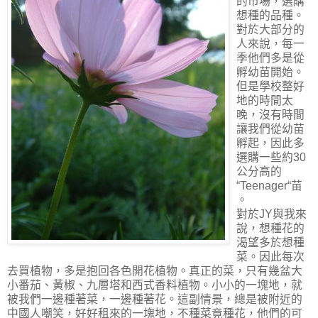
的市場，選購
想種的品種。
對於大部分的
人來說，每一
季他們多是從
孵幼苗開始。
但是學校整好
地的時間太
晚，沒有時間
讓我們從幼苗
孵起，因此多
選購一些約30
公分高的
“Teenager“苗
。
對於JY與我來
說，想種花的
渴望多於想種
菜。因此每次
去買植物，多是抱回各色開花植物。真正的菜，只有幾盆大
小番茄、黃椒、九層塔和西式香料植物。小小的一塊地，就
被我們一邊種著菜，一邊種著花。這副情景，總是被附近的
中國人嘲笑，好好租來的一塊地，不種菜竟種花，他們的可