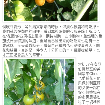
個吹到變形！等到結實累累的時候，還擔心被鹿和鳥吃掉。
我們就曾在鄰居的田裡，看到罪證確鑿的心形鹿蹄！所以也
在“花園“的四周插上風車，期待嚇跑一些小動物。雖然種的番
茄沒什麼特別的味道，但是自己種出來的吃起來也別有一番
成就感。每天黃昏時分，看著自己種的花和菜逐漸長大、開
花和結果，真的是一件令人十分開心的事。彎腰拔雜草，也
才真正體會農人的辛苦。
當初JY在安亞
伯實驗室的美
國學弟Chris，
也愛種花。他
與保加利亞籍
的女友一起在
安亞伯機場旁
的市民農場也
租了一塊地種