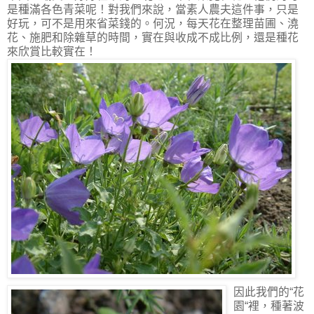
是種滿各色青菜呢！對我們來說，當素人農夫這件事，只是
好玩，可不是用來省菜錢的。何況，每天花在整理苗圃、澆
花、施肥和除雜草的時間，實在與收成不成比例，還是種花
來欣賞比較實在！
因此我們的“花
園“裡，種著波