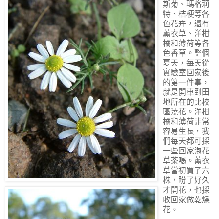
斯菊、瑪格莉
特、桔梗等各
色花卉，還有
薰衣草、洋柑
橘和薄荷等各
色香草。整個
夏天，每天從
實驗室回家後
的第一件事，
就是開車到田
地所在的北校
區澆花。洋柑
橘和薄荷非常
容易生長，我
們每天都可採
一些回家泡花
草茶喝。薰衣
草當初買了六
株，盼了好久
才開花，也採
收回家做乾燥
花。