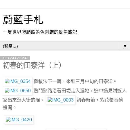
蔚藍手札
一隻世界爬爬照藍色刺蝟的反芻旅記
▼
10/24/2024
初春的田寮洋（上）
倒敘法下一篇，來到三月中旬的田寮洋。
熟門熟路沿著田埂走入濕地，途中遇見附近人
家出來逛大街的貓。
初春時節，紫花藿香薊
盛開。