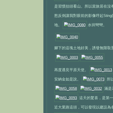
是習慣抬頭看山。所以當旅居在沒
愁反倒讓我對眼前的影像哼起Sting的名曲
地。
水圳彎彎。
腳下的這塊土地好美，誘發無限取
再度遇見平原天使。
安納金如是說。
所以
滿是禾
這天的驚喜，是第一次在此
近大業路這頭，可以發現以建設為