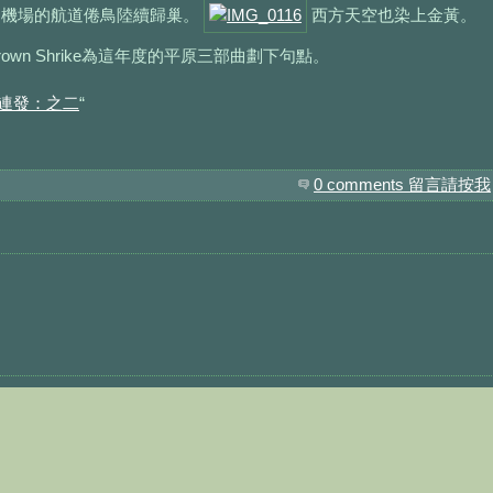
山機場的航道倦鳥陸續歸巢。
西方天空也染上金黃。
wn Shrike為這年度的平原三部曲劃下句點。
連發：之二
“
0 comments 留言請按我