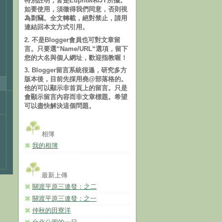
特別註明，皆是Euphtw和JY所攝。
如要使用，須徵得我們同意，否則視
為剽竊。全文轉載，絕對禁止，請用
連結回本文方式引用。
2. 不是Blogger會員也可對文章留
言。只要選“Name/URL“選項，留下
您的大名與個人網址，歡迎指教喔！
3. Blogger留言系統很遜，研究多方
版本後，目前先採用堯@部落格的。
他的可以顯示非首頁上的留言。只是
會顯示留言內容而非文章標題。希望
可以盡快解決這個問題。
相簿
我的相簿
最新上傳
關渡平原三連發：之二
關渡平原三連發：之一
仲秋的田寮洋