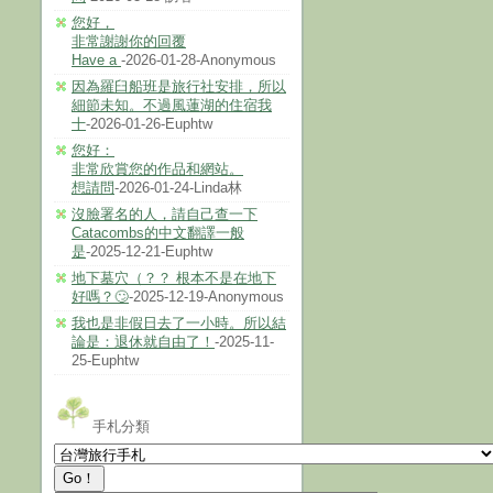
您好，
非常謝謝你的回覆
Have a
-2026-01-28-Anonymous
因為羅臼船班是旅行社安排，所以
細節未知。不過風蓮湖的住宿我
十
-2026-01-26-Euphtw
您好：
非常欣賞您的作品和網站。
想請問
-2026-01-24-Linda林
沒臉署名的人，請自己查一下
Catacombs的中文翻譯一般
是
-2025-12-21-Euphtw
地下墓穴（？？ 根本不是在地下
好嗎？🙄
-2025-12-19-Anonymous
我也是非假日去了一小時。所以結
論是：退休就自由了！
-2025-11-
25-Euphtw
手札分類