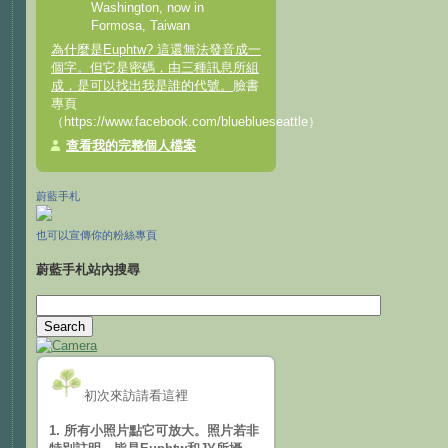
Washington, now in
Formosa, Taiwan
為什麼是Euphtw? 這還無法發音成一
個字。但它是密碼，由三種訊息所組
成，是可以找出我是誰的代號。
臉書
專頁
（https://www.facebook.com/blueblueseattle）
查看我的完整個人檔案
蔚藍手札
也可以宣傳你的粉絲專頁
蔚藍手札站內搜尋
初次來訪請看這裡
1. 所有小照片點它可放大。照片若非