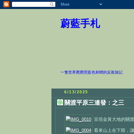
蔚藍手札
一隻世界爬爬照藍色刺蝟的反芻旅記
6/13/2025
關渡平原三連發：之三
呈現金黃大地的關渡
看來山上在下雨，