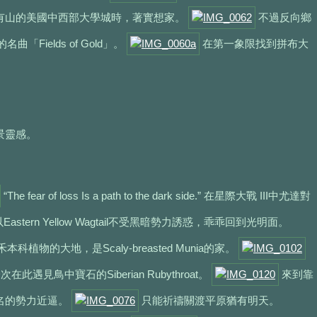
有山的美國中西部大學城時，著實想家。
不過反向鄉
「Fields of Gold」。
在第一象限找到拼布大
景靈感。
“The fear of loss Is a path to the dark side.” 在星際大戰 III中尤達對
Eastern Yellow Wagtail不受黑暗勢力誘惑，乖乖回到光明面。
本科植物的大地，是Scaly-breasted Munia的家。
遇見鳥中寶石的Siberian Rubythroat。
來到靠
名的勢力近逼。
只能祈禱關渡平原猶有明天。