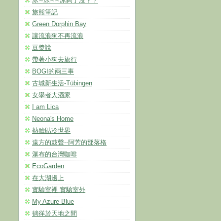
冰∼冰∼∼冰夠了沒？？
旅熊筆記
Green Dorphin Bay
讓流浪狗不再流浪
豆漿說
帶著小狗去旅行
BOGI的兩三事
古城新生活-Tübingen
女學者大酒家
I am Lica
Neona's Home
熱臉貼冷世界
遠方的鼓聲--阿芳的部落格
瀑布的台灣咖啡
EcoGarden
在大湖邊上
實驗室裡 實驗室外
My Azure Blue
徜徉於天地之間