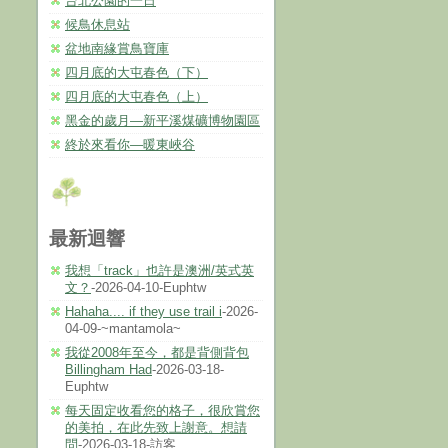
台北公園的一日
候鳥休息站
盆地南緣賞鳥寶庫
四月底的大屯春色（下）
四月底的大屯春色（上）
黑金的歲月—新平溪煤礦博物園區
終於來看你—暖東峽谷
最新迴響
我想「track」也許是澳洲/英式英
文？
-2026-04-10-Euphtw
Hahaha.... if they use trail i
-2026-
04-09-~mantamola~
我從2008年至今，都是背側背包
Billingham Had
-2026-03-18-
Euphtw
每天固定收看您的格子，很欣賞您
的美拍，在此先致上謝意。想請
問
-2026-03-18-訪客