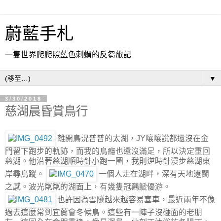
蔚藍手札
一隻世界爬爬照藍色刺蝟的反芻旅記
▼
3/30/2018
慈湖晨昏賞鳥行
離開鳥況普普的太湖，JY嚷嚷說都還沒在金
門留下跑步的軌跡，而我的鳥癮也還沒滿足，所以決定重回
慈湖。他沿著慈湖順時針小跑一圈，我則逆時針漫步慈湖東
岸尋鳥蹤。
一個人走在湖畔，深有天地遼闊
之感。波光粼粼的湖面上，有幾隻冠鸊鷈優游。
也許因為雪隧越來越容易塞車，最近兩年不像
過去這麼常到宜蘭會冬候鳥。這些有一陣子沒碰面的老朋