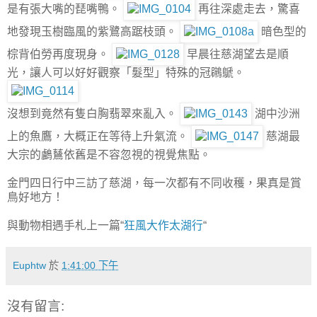
是有張大嘴的琵嘴鴨。
再往深處走去，驚喜
地發現玉樹臨風的紫鷺高踞枝頭。
暗色型的
棕背伯勞再度現身。
早晨往慈湖望去是順
光，讓人可以好好觀察「髮型」特殊的冠鸊鷈。
沒想到竟然有隻白胸翡翠來亂入。
湖中沙洲
上的魚鷹，大概正在等待上升氣流。
慈湖最
大宗的鸕鶿依舊是不容忽視的視覺焦點。
金門四日行中三訪了慈湖，每一次都有不同收穫，果真是賞
鳥好地方！
與動物相遇手札上一篇“
狂風大作太湖行
“
Euphtw
於
1:41:00 下午
沒有留言: