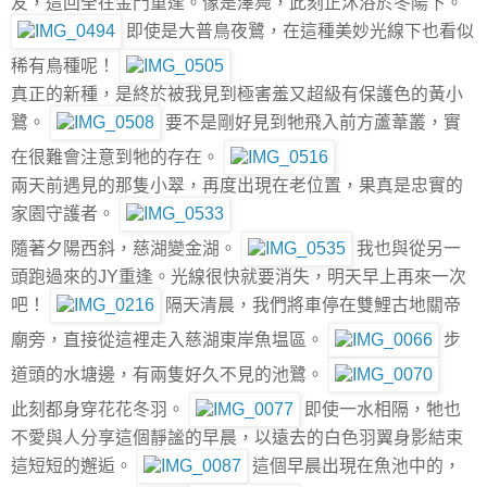
友，這回全在金門重逢。像是澤鳧，此刻正沐浴於冬陽下。
即使是大普鳥夜鷺，在這種美妙光線下也看似
稀有鳥種呢！
真正的新種，是終於被我見到極害羞又超級有保護色的黃小
鷺。
要不是剛好見到牠飛入前方蘆葦叢，實
在很難會注意到牠的存在。
兩天前遇見的那隻小翠，再度出現在老位置，果真是忠實的
家園守護者。
隨著夕陽西斜，慈湖變金湖。
我也與從另一
頭跑過來的JY重逢。光線很快就要消失，明天早上再來一次
吧！
隔天清晨，我們將車停在雙鯉古地關帝
廟旁，直接從這裡走入慈湖東岸魚塭區。
步
道頭的水塘邊，有兩隻好久不見的池鷺。
此刻都身穿花花冬羽。
即使一水相隔，牠也
不愛與人分享這個靜謐的早晨，以遠去的白色羽翼身影結束
這短短的邂逅。
這個早晨出現在魚池中的，