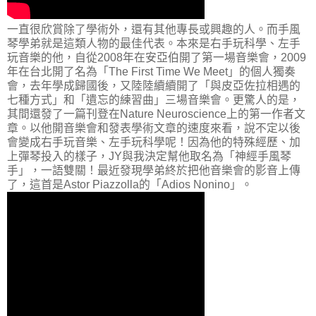
一直很欣賞除了學術外，還有其他專長或興趣的人。而手風
琴學弟就是這類人物的最佳代表。本來是右手玩科學、左手
玩音樂的他，自從2008年在安亞伯開了第一場音樂會，2009
年在台北開了名為「The First Time We Meet」的個人獨奏
會，去年學成歸國後，又陸陸續續開了「與皮亞佐拉相遇的
七種方式」和「遺忘的練習曲」三場音樂會。更驚人的是，
其間還發了一篇刊登在Nature Neuroscience上的第一作者文
章。以他開音樂會和發表學術文章的速度來看，說不定以後
會變成右手玩音樂、左手玩科學呢！因為他的特殊經歷、加
上彈琴投入的樣子，JY與我決定幫他取名為「神經手風琴
手」，一語雙關！最近發現學弟終於把他音樂會的影音上傳
了，這首是Astor Piazzolla的「Adios Nonino」。