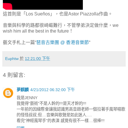
這首則是「Los Sueños」，也是Astor Piazzolla作曲。
音樂與科學的路都很崎嶇難行，不管學弟決定做什麼，we
wish him all the best in the future！
藝文手札上一篇“
琶音古樂團 @ 香港音樂節
“
Euphtw
於
12:21:00 下午
4 則留言:
夢麒麟
4/21/2012 06:32:00 下午
我是JENNY
我覺得"藝術"不是人幹的!!!是天才幹的!!!
一年前的因緣際會讓我認識男高音趙老師一個拉著手風琴唱歌
的怪怪叔叔,但....音樂與歌聲是如此迷人.....
看完"神經風琴手"的表演 感覺有很不一樣....很棒!!!