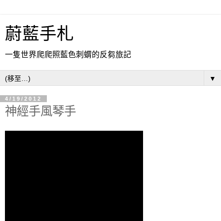
蔚藍手札
一隻世界爬爬照藍色刺蝟的反芻旅記
▼
4/19/2012
神經手風琴手